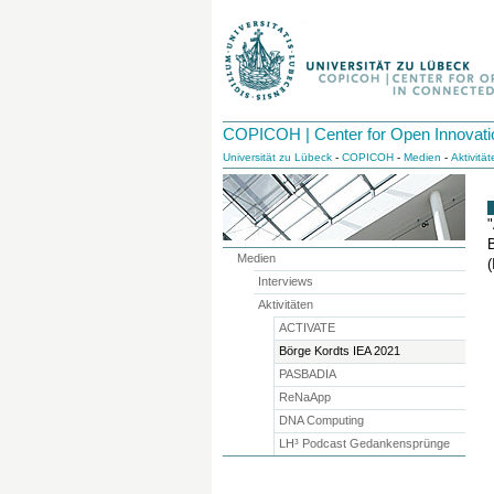
COPICOH | Center for Open Innovati
Universität zu Lübeck
-
COPICOH
-
Medien
-
Aktivitä
"
Medien
Interviews
Aktivitäten
ACTIVATE
Börge Kordts IEA 2021
PASBADIA
ReNaApp
DNA Computing
LH³ Podcast Gedankensprünge