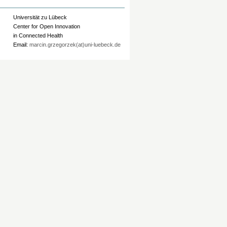
Universität zu Lübeck
Center for Open Innovation
in Connected Health
Email:
marcin.grzegorzek(at)uni-luebeck.de